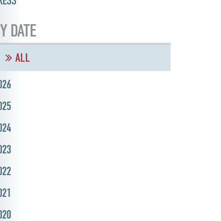
RESS
Y DATE
ALL
026
025
024
023
022
021
020